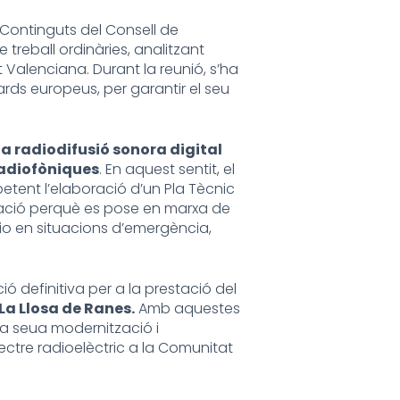
i Continguts del Consell de
treball ordinàries, analitzant
Valenciana. Durant la reunió, s’ha
ards europeus, per garantir el seu
a radiodifusió sonora digital
 radiofòniques
. En aquest sentit, el
petent l’elaboració d’un Pla Tècnic
ració perquè es pose en marxa de
io en situacions d’emergència,
ó definitiva per a la prestació del
La Llosa de Ranes.
Amb aquestes
la seua modernització i
ectre radioelèctric a la Comunitat