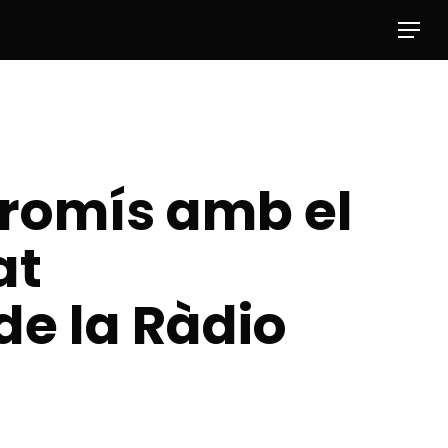
Menu
promís amb el
at
de la Ràdio