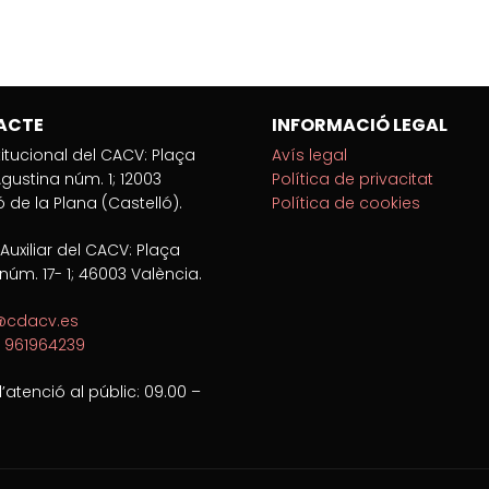
ACTE
INFORMACIÓ LEGAL
titucional del CACV: Plaça
Avís legal
gustina núm. 1; 12003
Política de privacitat
ó de la Plana (Castelló).
Política de cookies
 Auxiliar del CACV: Plaça
núm. 17- 1; 46003 València.
cdacv.es
:
961964239
d’atenció al públic: 09.00 –