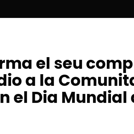
irma el seu com
àdio a la Comunit
 el Dia Mundial 