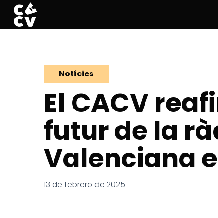
Skip
to
main
content
Notícies
El CACV reaf
futur de la r
Valenciana en
13 de febrero de 2025