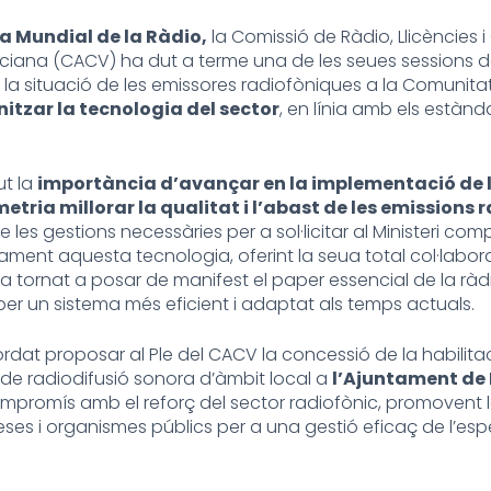
a Mundial de la Ràdio,
la Comissió de Ràdio, Llicències 
ciana (CACV) ha dut a terme una de les seues sessions de 
a situació de les emissores radiofòniques a la Comunitat 
itzar la tecnologia del sector
, en línia amb els estànd
ut la
importància d’avançar en la implementació de l
tria millorar la qualitat i l’abast de les emissions
es gestions necessàries per a sol·licitar al Ministeri com
nt aquesta tecnologia, oferint la seua total col·labo
 tornat a posar de manifest el paper essencial de la ràd
per un sistema més eficient i adaptat als temps actuals.
rdat proposar al Ple del CACV la concessió de la habilitaci
de radiodifusió sonora d’àmbit local a
l’Ajuntament de 
ompromís amb el reforç del sector radiofònic, promovent 
ses i organismes públics per a una gestió eficaç de l’esp