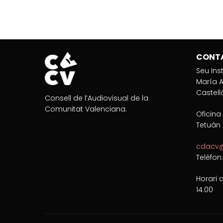
CONT
Seu Ins
María A
Castell
Consell de l’Audiovisual de la
Comunitat Valenciana.
Oficina
Tetuán 
cdacv@
Telèfon
Horari 
14.00