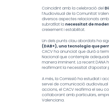
Coincidint amb la celebració del
Di
l’Audiovisual de la Comunitat Valen
diversos aspectes relacionats amb l
subratllat la
necessitat de modern
creixement i estabilitat.
Un dels punts clau abordats ha sig
(DAB+), una tecnologia que perme
CACV ha anunciat que durà a terme l
Nacional que contemple adequadame
manera imminent. La recent DANA ha
reafirmant la necessitat d’apostar 
A més, la Comissió ha estudiat i aco
servei de comunicació audiovisual 
accions, el CACV reafirma el seu c
col·laborant amb particulars, empre
Valenciana.