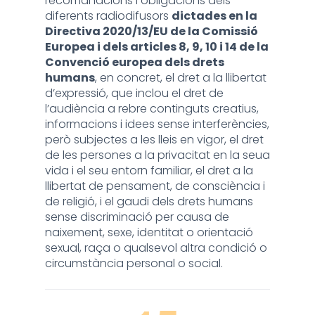
recomanacions i obligacions dels
diferents radiodifusors
dictades en la
Directiva 2020/13/EU de la Comissió
Europea i dels articles 8, 9, 10 i 14 de la
Convenció europea dels drets
humans
, en concret, el dret a la llibertat
d’expressió, que inclou el dret de
l’audiència a rebre continguts creatius,
informacions i idees sense interferències,
però subjectes a les lleis en vigor, el dret
de les persones a la privacitat en la seua
vida i el seu entorn familiar, el dret a la
llibertat de pensament, de consciència i
de religió, i el gaudi dels drets humans
sense discriminació per causa de
naixement, sexe, identitat o orientació
sexual, raça o qualsevol altra condició o
circumstància personal o social.