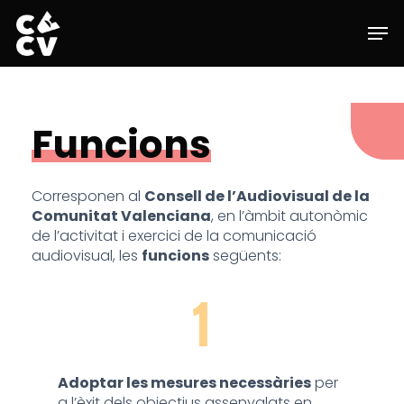
Skip
Men
to
main
Close
content
Menu
Funcions
Corresponen al
Consell de l’Audiovisual de la
Comunitat Valenciana
, en l’àmbit autonòmic
de l’activitat i exercici de la comunicació
audiovisual, les
funcions
següents:
1
Adoptar les mesures necessàries
per
a l’èxit dels objectius assenyalats en