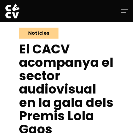
Skip
Men
to
main
content
Notícies
El CACV
acompanya el
sector
audiovisual
en la gala dels
Premis Lola
Gaos