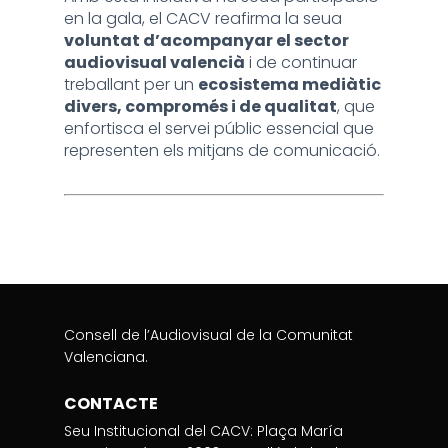
en la gala, el CACV reafirma la seua
voluntat d’acompanyar el sector
audiovisual valencià
i de continuar
treballant per un
ecosistema mediàtic
divers, compromés i de qualitat
, que
enfortisca el servei públic essencial que
representen els mitjans de comunicació.
Consell de l’Audiovisual de la Comunitat
Valenciana.
CONTACTE
Seu Institucional del CACV: Plaça María