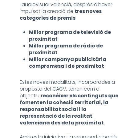
l’audiovisual valencià, després d’haver
impulsat la creació de
tres noves
categories de premis
:
Millor programa de televisió de
proximitat
Millor programa de ràdio de
proximitat
Millor campanya publicitària
compromesa i de proximitat
Estes noves modalitats, incorporades a
proposta del CACV, tenen com a
objectiu
reconéixer els continguts que
fomenten la cohesió territorial, la
responsabilitat social i la
representació de la realitat
valenciana des de la proximitat
.
Amb esta iniciativa i la seua participació