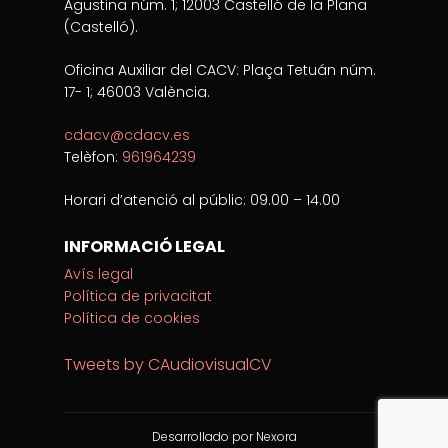
Agustina núm. 1; 12003 Castelló de la Plana
(Castelló).
Oficina Auxiliar del CACV: Plaça Tetuán núm.
17- 1; 46003 València.
cdacv@cdacv.es
Telèfon:
961964239
Horari d’atenció al públic: 09.00 – 14.00
INFORMACIÓ LEGAL
Avís legal
Política de privacitat
Política de cookies
Tweets by CAudiovisualCV
Desarrollado por Nexora