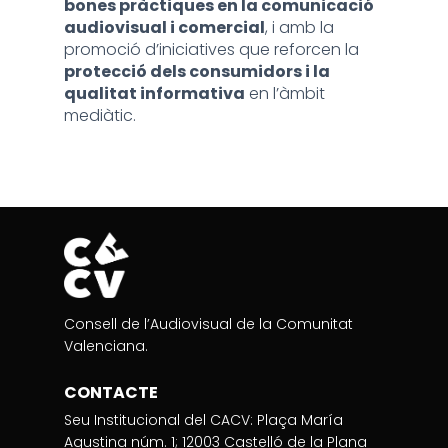
bones pràctiques en la comunicació
audiovisual i comercial
, i amb la
promoció d’iniciatives que reforcen la
protecció dels consumidors i la
qualitat informativa
en l’àmbit
mediàtic.
Consell de l’Audiovisual de la Comunitat
Valenciana.
CONTACTE
Seu Institucional del CACV: Plaça María
Agustina núm. 1; 12003 Castelló de la Plana