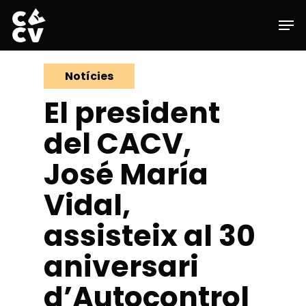
Skip
Men
to
main
Close
content
Menu
Notícies
El president
del CACV,
José María
Vidal,
assisteix al 30
aniversari
d’Autocontrol