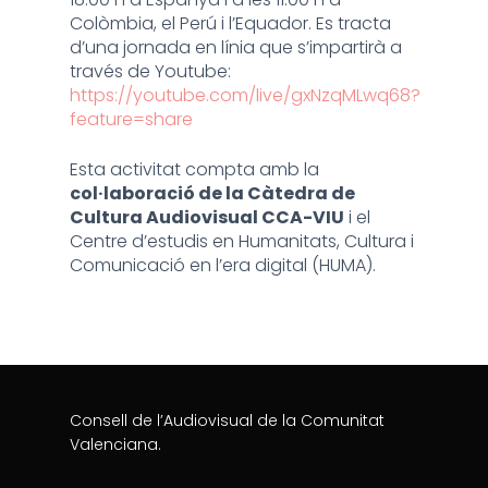
Colòmbia, el Perú i l’Equador. Es tracta
d’una jornada en línia que s’impartirà a
través de Youtube:
https://youtube.com/live/gxNzqMLwq68?
feature=share
Esta activitat compta amb la
col·laboració de la Càtedra de
Cultura Audiovisual CCA-VIU
i el
Centre d’estudis en Humanitats, Cultura i
Comunicació en l’era digital (HUMA).
Consell de l’Audiovisual de la Comunitat
Valenciana.