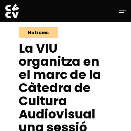
Skip
Men
to
main
Close
content
Menu
Notícies
La VIU
organitza en
el marc de la
Càtedra de
Cultura
Audiovisual
una sessió