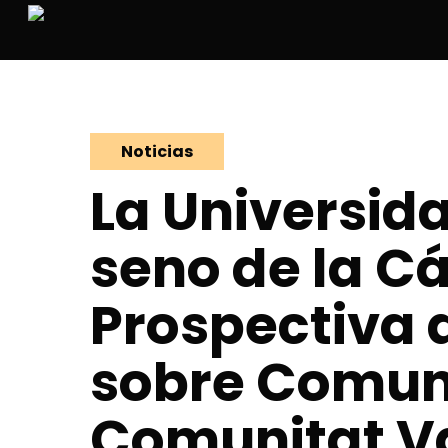
Skip
to
main
content
Noticias
La Universida
seno de la Cá
Prospectiva 
sobre Comuni
Comunitat V