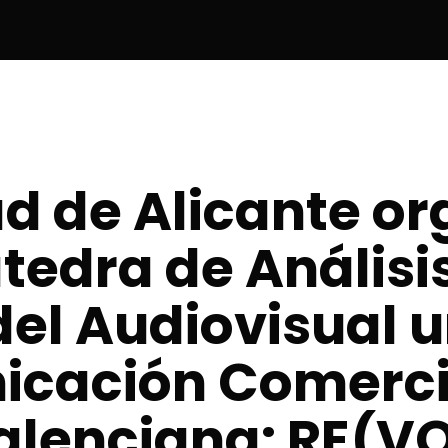
d de Alicante or
tedra de Análisi
del Audiovisual 
cación Comercia
alenciana: RE(V