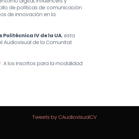
ntorno digital; influencers y
rollo de políticas de comunicación
esos de innovación en la
s Politécnica IV de la UA
, esta
el Audiovisual de la Comunitat
7
. A los inscritos para la modalidad
Tweets by CAudiovisualCV