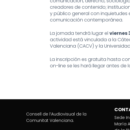
comunicación, derecho, sociología e 
creadores de contenido; institucio
y público general con inquietudes en
comunicación contemporánea.
La jornada tendrá lugar el
viernes 
actividad está vinculada a la Cáted
Valenciana (CACV) y la Universidad
La inscripción es gratuita hasta co
on-line se les hará llegar antes de l
CONT
Consell de l’Audiovisual de la
Sede In
Comunitat Valenciana.
María A