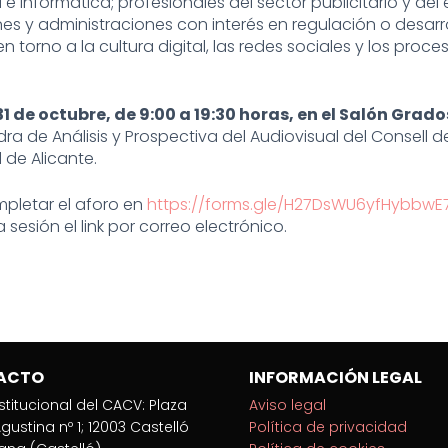
informática; profesionales del sector publicitario y del e
nes y administraciones con interés en regulación o desar
 torno a la cultura digital, las redes sociales y los proc
31 de octubre, de 9:00 a 19:30 horas, en el Salón Grado
ra de Análisis y Prospectiva del Audiovisual del Consell d
 de Alicante.
mpletar el aforo en
https://forms.gle/H27DsWU6yfHybbwE
a sesión el link por correo electrónico.
ACTO
INFORMACIÓN LEGAL
stitucional del CACV: Plaza
Aviso legal
gustina nº 1; 12003 Castelló
Política de privacidad