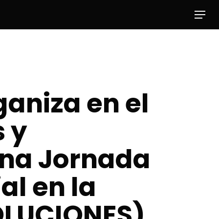
Menu
ganiza en el
s y
una Jornada
l en la
OLUCIONES),