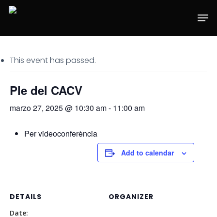
Skip
Men
to
main
content
This event has passed.
Ple del CACV
marzo 27, 2025 @ 10:30 am
-
11:00 am
Per videoconferència
Add to calendar
DETAILS
ORGANIZER
Date: