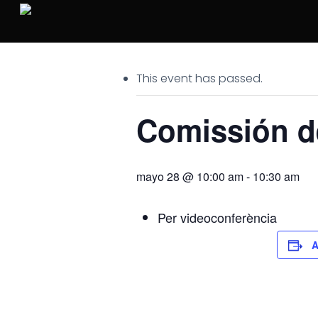
Skip
to
main
content
This event has passed.
Comissión de
mayo 28 @ 10:00 am
-
10:30 am
Per videoconferència
A