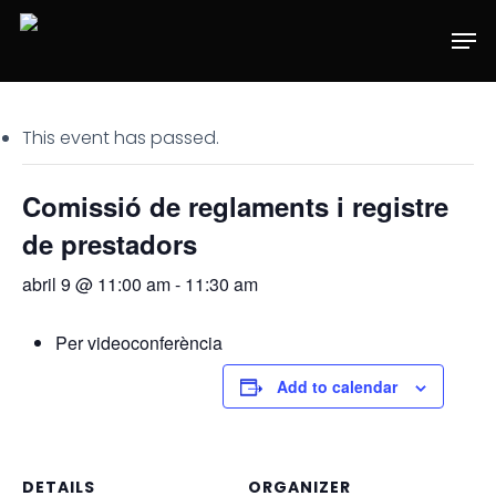
Skip
Men
to
main
content
This event has passed.
Comissió de reglaments i registre
de prestadors
abril 9 @ 11:00 am
-
11:30 am
Per videoconferència
Add to calendar
DETAILS
ORGANIZER