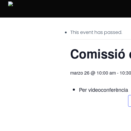
Skip
to
main
content
This event has passed.
Comissió d
marzo 26 @ 10:00 am
-
10:3
Per videoconferència