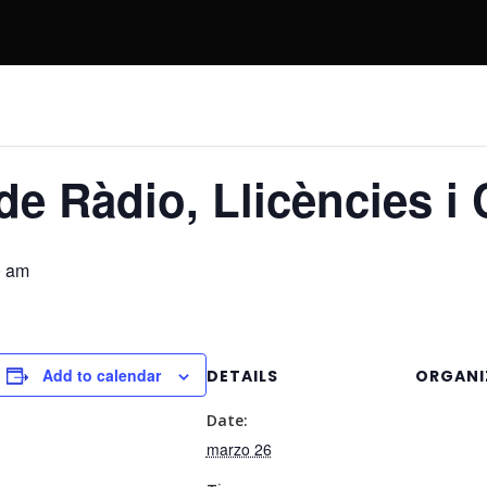
e Ràdio, Llicències i
0 am
Add to calendar
DETAILS
ORGANI
Date:
marzo 26