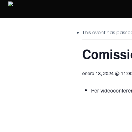
Skip
to
main
content
This event has passe
Comissió
enero 18, 2024 @ 11:0
Per videoconferè