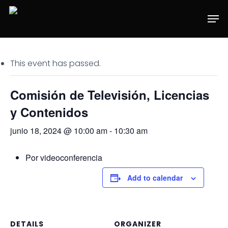
Skip
Men
to
main
content
This event has passed.
Comisión de Televisión, Licencias
y Contenidos
junio 18, 2024 @ 10:00 am
-
10:30 am
Por videoconferencia
Add to calendar
DETAILS
ORGANIZER