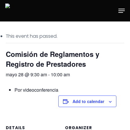
Skip
Men
to
main
content
This event has passed.
Comisión de Reglamentos y
Registro de Prestadores
mayo 28 @ 9:30 am
-
10:00 am
Por videoconferencia
Add to calendar
DETAILS
ORGANIZER