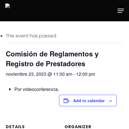
Skip
Men
to
main
content
This event has passed.
Comisión de Reglamentos y
Registro de Prestadores
noviembre 23, 2023 @ 11:00 am
-
12:00 pm
Por videoconferencia.
Add to calendar
DETAILS
ORGANIZER